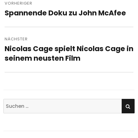
VORHERIGER
Spannende Doku zu John McAfee
Vorheriger
Beitrag:
NÄCHSTER
Nicolas Cage spielt Nicolas Cage in
Nächster
Beitrag:
seinem neusten Film
SU
Suchen
nach: