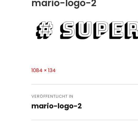
mario-logo-2
Volle
1084 × 134
Größe
Beitragsnavigation
VERÖFFENTLICHT IN
mario-logo-2